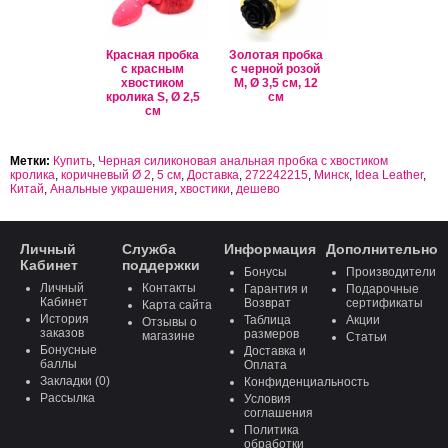
Красная пробка
Золотая пробка
с красным
с черной розой
хвостиком
M, Ø 3,5 см, 12
кролика S, Ø 2,5
см
см
Метки:
Купить
,
Черная силиконовая анальная пробка с хвостиком
кролика
,
коричневый Ø 2
,
5 см
,
Доставка
,
272242215
,
Минск
,
Idea Leather
,
Китай
,
Анальные украшения
,
хвостики
,
дешево
Личный
Служба
Информация
Дополнительно
Кабинет
поддержки
Бонусы
Производители
Личный
Контакты
Гарантия и
Подарочные
Кабинет
Возврат
сертификаты
Карта сайта
История
Таблица
Акции
Отзывы о
заказов
размеров
магазине
Статьи
Бонусные
Доставка и
баллы
Оплата
Закладки (0)
Конфиденциальность
Рассылка
Условия
соглашения
Политика
обработки