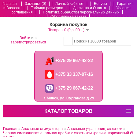
Главная
Закладки (0)
Личный кабинет
Бонусы
Гарантия
и Возврат
Таблица размеров
Доставка и Оплата
Условия
соглашения
Политика обработки персональных данных
Оформление заказа
Корзина покупок
Товаров: 0 (0 р. 00 к.)
Войти
или
зарегистрироваться
+375 29 667-42-22
+375 33 337-07-16
+375 29 667-42-22
г. Минск, ул. Сурганова д.29
КАТАЛОГ ТОВАРОВ
Главная
»
Анальные стимуляторы
»
Анальные украшения, хвостики
»
Черная силиконовая анальная пробка с хвостиком кролика, коричневый Ø