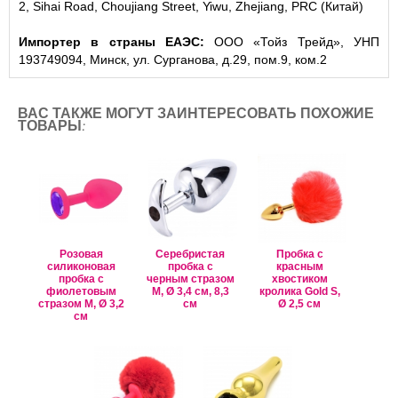
2, Sihai Road, Choujiang Street, Yiwu, Zhejiang, PRC (Китай)
Импортер в страны ЕАЭС:
ООО «Тойз Трейд», УНП
193749094, Минск, ул. Сурганова, д.29, пом.9, ком.2
ВАС ТАКЖЕ МОГУТ ЗАИНТЕРЕСОВАТЬ ПОХОЖИЕ
ТОВАРЫ:
Розовая
Серебристая
Пробка с
силиконовая
пробка с
красным
пробка с
черным стразом
хвостиком
фиолетовым
M, Ø 3,4 см, 8,3
кролика Gold S,
стразом M, Ø 3,2
см
Ø 2,5 см
см