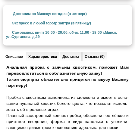
Доставим по Минску: сегодня (в четверг)
Экспресс в любой город: завтра (в пятницу)
Самовывоз: пн-пт 10:00 - 20:00, сб-вс 11:00 - 18:00 г.Минск,
ул.Сурганова, д.29
Описание
Характеристики
Доставка
Отзывы (0)
Аналь­ная пробка с заячьим хво­сти­ком, поможет Вам
пере­вопло­титься в соблазнительную зайку!
Такой сюрприз обя­за­тельно придется по вкусу Вашему
парт­неру!
Пробка с хво­сти­ком выпол­нена из силикона и имеет в осно­
ва­нии пуши­стый хво­стик белого цвета, что поз­во­лит исполь­
зо­вать её в роле­вых играх.
Плавный заост­рен­ный кончик пробки, обес­пе­чит ее лёг­кое и
при­ят­ное введение, форма в виде капельки с уве­ли­чи­
вающимся диамет­ром к осно­ва­нию иде­альна для носки.