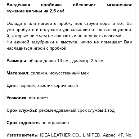
Вве­ден­ная про­бочка обеспечит мгно­вен­ное
сужение вагины на 2,5 см!
Охладите или нагрейте пробку под струей воды и вот, Вы
уже пробуете и получаете удовольствие от новых ощуще­ни­
й, кото­рые ни с чем не сравнить и не передать словами.
Ни единой зазубринки и выступа, ничто не помешает Вам
насладиться игрой с пробкой.
Размеры
: общая длина 13 см., диаметр 2,5 см.
Материал
: силикон, искусственный мех
Цвет
: черный, хвостик коричневый
Упаковка
: пэт-пакет
Срок службы:
рекомендованный срок службы 1 год
Срок годности:
не ограничен
Изготовитель
: IDEA LEATHER CO., LIMITED, Адрес: 4F, No.